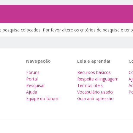
 pesquisa colocados. Por favor altere os critérios de pesquisa e te
Navegação
Leia e aprenda!
C
Fóruns
Recursos básicos
Co
Portal
Respeite a linguagem
A
Pesquisar
Termos úteis
Am
Ajuda
Vocabulário usado
Po
Equipe do fórum
Guia anti-opressão