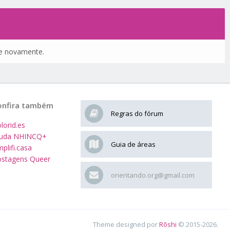
nte novamente.
onfira também
Regras do fórum
lorid.es
juda NHINCQ+
Guia de áreas
plifi.casa
stagens Queer
orientando.org@gmail.com
Theme designed por
Rōshi
© 2015-2026.