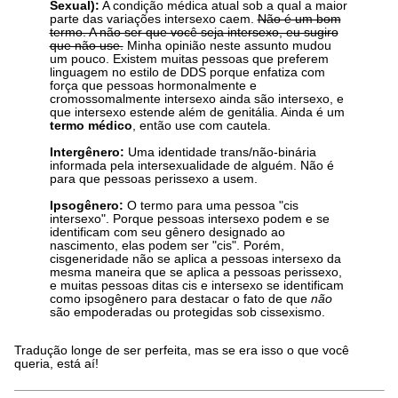
Sexual):
A condição médica atual sob a qual a maior
parte das variações intersexo caem.
Não é um bom
termo. A não ser que você seja intersexo, eu sugiro
que não use.
Minha opinião neste assunto mudou
um pouco. Existem muitas pessoas que preferem
linguagem no estilo de DDS porque enfatiza com
força que pessoas hormonalmente e
cromossomalmente intersexo ainda são intersexo, e
que intersexo estende além de genitália. Ainda é um
termo médico
, então use com cautela.
Intergênero:
Uma identidade trans/não-binária
informada pela intersexualidade de alguém. Não é
para que pessoas perissexo a usem.
Ipsogênero:
O termo para uma pessoa "cis
intersexo". Porque pessoas intersexo podem e se
identificam com seu gênero designado ao
nascimento, elas podem ser "cis". Porém,
cisgeneridade não se aplica a pessoas intersexo da
mesma maneira que se aplica a pessoas perissexo,
e muitas pessoas ditas cis e intersexo se identificam
como ipsogênero para destacar o fato de que
não
são empoderadas ou protegidas sob cissexismo.
Tradução longe de ser perfeita, mas se era isso o que você
queria, está aí!