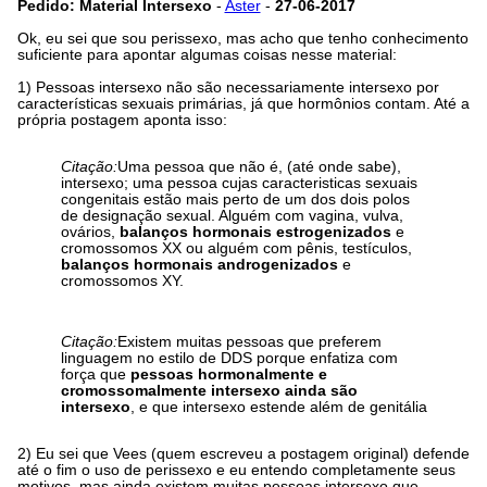
Pedido: Material Intersexo
-
Aster
-
27-06-2017
Ok, eu sei que sou perissexo, mas acho que tenho conhecimento
suficiente para apontar algumas coisas nesse material:
1) Pessoas intersexo não são necessariamente intersexo por
características sexuais primárias, já que hormônios contam. Até a
própria postagem aponta isso:
Citação:
Uma pessoa que não é, (até onde sabe),
intersexo; uma pessoa cujas caracteristicas sexuais
congenitais estão mais perto de um dos dois polos
de designação sexual. Alguém com vagina, vulva,
ovários,
balanços hormonais estrogenizados
e
cromossomos XX ou alguém com pênis, testículos,
balanços hormonais androgenizados
e
cromossomos XY.
Citação:
Existem muitas pessoas que preferem
linguagem no estilo de DDS porque enfatiza com
força que
pessoas hormonalmente e
cromossomalmente intersexo ainda são
intersexo
, e que intersexo estende além de genitália
2) Eu sei que Vees (quem escreveu a postagem original) defende
até o fim o uso de perissexo e eu entendo completamente seus
motivos, mas ainda existem muitas pessoas intersexo que