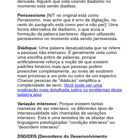
derivada. Alguém que está usando diadismo no
momento está sendo diadista.
Perissexismo
[N/T no original está como
Persexismo, mas acho que é erro de digitação, no
resto do parágrafo está como peri e não per]
:
Uma
forma alternativa de diadismo, o que ecoa a
formação da palavra perissexo. Alguém utilizando
perissexismo no momento está sendo perissexista.
Diádique:
Uma palavra desatualizada que se refere
a pessoas não-intersexo. É geralmente vista como
uma escolha pobre de palavras, porque
artificialmente reforça a noção de que existem
padrões binários reais que pessoas podem
preencher completamente, ao invés de existirem
mais próximas a um polo ou outro de um espectro.
Chamar pessoas de "diádicas" simplifica a
complexidade de sexo.
Você pode ver uma
explicação mais detalhada sobre os problemas desta
palavra aqui
Variação intersexo:
Porque existem tantas
maneiras de ser intersexo, os diferentes tipos de
intersexualidade são chamadas de variações
intersexo. Esta é uma tentativa de se afastar das
linguagens patologizadas "condição intersexo" ou
"desordem intersexo".
DSD/DDS (Desordens do Desenvolvimento