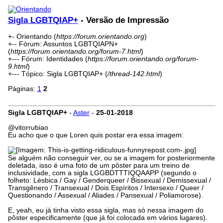
Sigla LGBTQIAP+
- Versão de Impressão
+- Orientando (
https://forum.orientando.org
)
+-- Fórum: Assuntos LGBTQIAPN+
(
https://forum.orientando.org/forum-7.html
)
+--- Fórum: Identidades (
https://forum.orientando.org/forum-
9.html
)
+--- Tópico: Sigla LGBTQIAP+ (
/thread-142.html
)
Páginas:
1
2
Sigla LGBTQIAP+
-
Aster
-
25-01-2018
@vitorrubiao
Eu acho que o que Loren quis postar era essa imagem:
Se alguém não conseguir ver, ou se a imagem for posteriormente
deletada, isso é uma foto de um pôster para um treino de
inclusividade, com a sigla LGGBDTTTIQQAAPP (segundo o
folheto: Lésbica / Gay / Genderqueer / Bissexual / Demissexual /
Transgênero / Transexual / Dois Espíritos / Intersexo / Queer /
Questionando / Assexual / Aliades / Pansexual / Poliamorose).
E, yeah, eu já tinha visto essa sigla, mas só nessa imagem do
pôster especificamente (que já foi colocada em vários lugares).