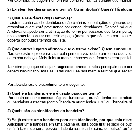
Por exemplo, ao sugerir homem NB como termo, faz sentido que mulher 
2) Existem bandeiras para o termo? Ou símbolos? Quais? Há algum
3) Qual a relevância do(s) termo(s)?
Existem centenas de identidades não-binárias, orientações e gêneros se
atrapalhar quem está procurando por certas identidades. Se você só que
A relevância pode ser a utilização do termo por pessoas que falam port
relativamente popular em certo espaço (mesmo que não seja por falantes
coberta por outros termos da lista.
4) Que outros lugares afirmam que o termo existe? Quem cunhou o t
Não use este tópico para falar pela primeira vez sobre um termo que voc
da minha cabeça. Mais links = menos chances das fontes serem perdidas
Também peço que só sejam sugeridos termos usados principalmente com
gênero não-binário, mas as listas daqui se resumem a termos que seriam
Para bandeiras, o procedimento é o seguinte:
1) Qual é a bandeira, e ela é usada para que termo?
Por conta de como nossas páginas funcionam, eu não tenho como adicio
ou bandeiras estéticas (como "bandeira arromântica + bi" ou "bandeira n
2) Quais são os significados da bandeira?
3) Se já existe uma bandeira para esta identidade, por que esta deve
Adicionar uma bandeira em uma página ou lista pode tirar espaço de out
está lá favorece certa possibilidade da identidade acima de outras" ou 