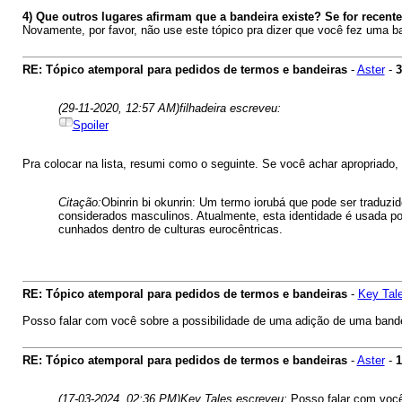
4) Que outros lugares afirmam que a bandeira existe? Se for recent
Novamente, por favor, não use este tópico pra dizer que você fez uma ba
RE: Tópico atemporal para pedidos de termos e bandeiras
-
Aster
-
3
(29-11-2020, 12:57 AM)
filhadeira escreveu:
Spoiler
Pra colocar na lista, resumi como o seguinte. Se você achar apropriado
Citação:
Obinrin bi okunrin: Um termo iorubá que pode ser trad
considerados masculinos. Atualmente, esta identidade é usada po
cunhados dentro de culturas eurocêntricas.
RE: Tópico atemporal para pedidos de termos e bandeiras
-
Key Tal
Posso falar com você sobre a possibilidade de uma adição de uma bandei
RE: Tópico atemporal para pedidos de termos e bandeiras
-
Aster
-
1
(17-03-2024, 02:36 PM)
Key Tales escreveu:
Posso falar com você