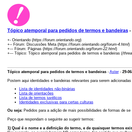
Tópico atemporal para pedidos de termos e bandeiras
-
+- Orientando (
https://forum.orientando.org
)
+-- Fórum: Discussões Meta (
https://forum.orientando.org/forum-4.html
)
+--- Fórum: Páginas (
https://forum.orientando.org/forum-22.html
)
+--- Tópico: Tópico atemporal para pedidos de termos e bandeiras (
/thre
Tópico atemporal para pedidos de termos e bandeiras
-
Aster
-
29-06
Postem aqui identidades e bandeiras relevantes para serem adicionadas
Lista de identidades não-binárias
Lista de orientações
Lista de termos juvélicos
Identidades exclusivas para certas culturas
Ou seja:
Pedidos para a adição de mais possibilidades de formas de se 
Peço que respondam o seguinte ao sugerir termos:
1) Qual é o nome e a definição do termo, e de quaisquer termos e