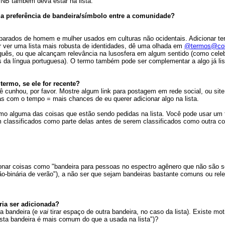
NB também deva estar na lista.
a preferência de bandeira/símbolo entre a comunidade?
parados de homem e mulher usados em culturas não ocidentais. Adicionar ter
r ver uma lista mais robusta de identidades, dê uma olhada em
@
termos@col
uguês, ou que alcançam relevância na lusosfera em algum sentido (como cele
 da língua portuguesa). O termo também pode ser complementar a algo já list
ermo, se ele for recente?
ê cunhou, por favor. Mostre algum link para postagem em rede social, ou site
 com o tempo = mais chances de eu querer adicionar algo na lista.
o alguma das coisas que estão sendo pedidas na lista. Você pode usar um 
 classificados como parte delas antes de serem classificados como outra co
nar coisas como "bandeira para pessoas no espectro agênero que não são s
ão-binária de verão"), a não ser que sejam bandeiras bastante comuns ou rel
ria ser adicionada?
ra bandeira (e
vai
tirar espaço de outra bandeira, no caso da lista). Existe mo
"esta bandeira é mais comum do que a usada na lista")?