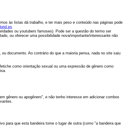
mos às listas dá trabalho, e ter mais peso e conteúdo nas páginas pode
orid.es
.
bridades ou youtubers famoses). Pode ser a questão do termo ser
ado, ou oferecer uma possibilidade nova/importante/interessante não
, ou documento. Ao contrário do que a maioria pensa, nada no site saiu
fetiche como orientação sexual ou uma expressão de gênero como
isa.
em gênero ou apogênero", e não tenho interesse em adicionar combos
evantes.
tivo para que esta bandeira tome o lugar de outra (como "a bandeira que