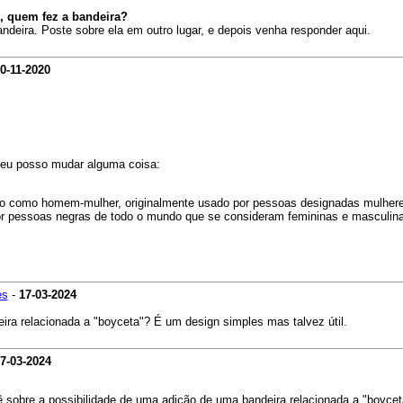
e, quem fez a bandeira?
ndeira. Poste sobre ela em outro lugar, e depois venha responder aqui.
0-11-2020
, eu posso mudar alguma coisa:
uzido como homem-mulher, originalmente usado por pessoas designadas mulh
r pessoas negras de todo o mundo que se consideram femininas e masculinas 
es
-
17-03-2024
ra relacionada a "boyceta"? É um design simples mas talvez útil.
7-03-2024
 sobre a possibilidade de uma adição de uma bandeira relacionada a "boycet