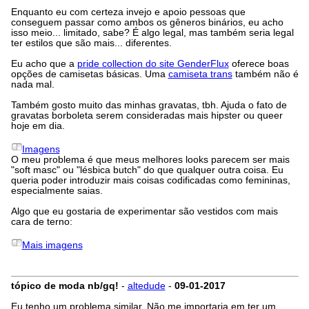
Enquanto eu com certeza invejo e apoio pessoas que
conseguem passar como ambos os gêneros binários, eu acho
isso meio... limitado, sabe? É algo legal, mas também seria legal
ter estilos que são mais... diferentes.
Eu acho que a
pride collection do site GenderFlux
oferece boas
opções de camisetas básicas. Uma
camiseta trans
também não é
nada mal.
Também gosto muito das minhas gravatas, tbh. Ajuda o fato de
gravatas borboleta serem consideradas mais hipster ou queer
hoje em dia.
Imagens
O meu problema é que meus melhores looks parecem ser mais
"soft masc" ou "lésbica butch" do que qualquer outra coisa. Eu
queria poder introduzir mais coisas codificadas como femininas,
especialmente saias.
Algo que eu gostaria de experimentar são vestidos com mais
cara de terno:
Mais imagens
tópico de moda nb/gq!
-
altedude
-
09-01-2017
Eu tenho um problema similar. Não me importaria em ter um