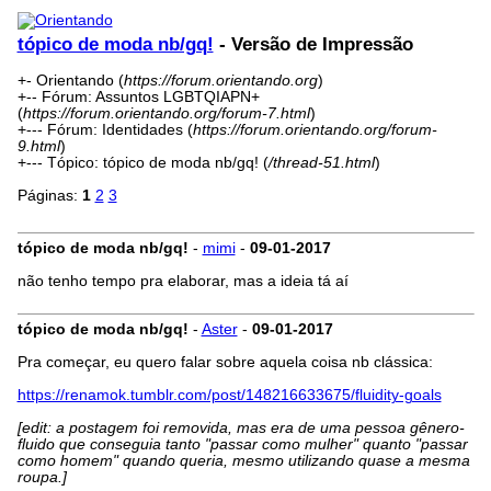
tópico de moda nb/gq!
- Versão de Impressão
+- Orientando (
https://forum.orientando.org
)
+-- Fórum: Assuntos LGBTQIAPN+
(
https://forum.orientando.org/forum-7.html
)
+--- Fórum: Identidades (
https://forum.orientando.org/forum-
9.html
)
+--- Tópico: tópico de moda nb/gq! (
/thread-51.html
)
Páginas:
1
2
3
tópico de moda nb/gq!
-
mimi
-
09-01-2017
não tenho tempo pra elaborar, mas a ideia tá aí
tópico de moda nb/gq!
-
Aster
-
09-01-2017
Pra começar, eu quero falar sobre aquela coisa nb clássica:
https://renamok.tumblr.com/post/148216633675/fluidity-goals
[edit: a postagem foi removida, mas era de uma pessoa gênero-
fluido que conseguia tanto "passar como mulher" quanto "passar
como homem" quando queria, mesmo utilizando quase a mesma
roupa.]