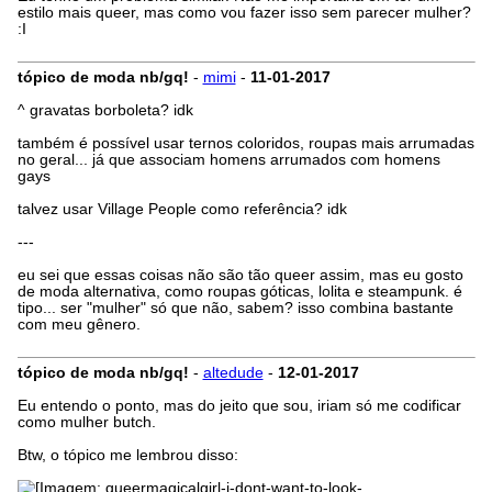
estilo mais queer, mas como vou fazer isso sem parecer mulher?
:I
tópico de moda nb/gq!
-
mimi
-
11-01-2017
^ gravatas borboleta? idk
também é possível usar ternos coloridos, roupas mais arrumadas
no geral... já que associam homens arrumados com homens
gays
talvez usar Village People como referência? idk
---
eu sei que essas coisas não são tão queer assim, mas eu gosto
de moda alternativa, como roupas góticas, lolita e steampunk. é
tipo... ser "mulher" só que não, sabem? isso combina bastante
com meu gênero.
tópico de moda nb/gq!
-
altedude
-
12-01-2017
Eu entendo o ponto, mas do jeito que sou, iriam só me codificar
como mulher butch.
Btw, o tópico me lembrou disso: