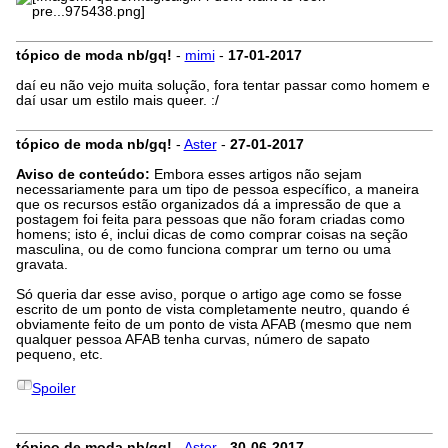
tópico de moda nb/gq!
-
mimi
-
17-01-2017
daí eu não vejo muita solução, fora tentar passar como homem e
daí usar um estilo mais queer. :/
tópico de moda nb/gq!
-
Aster
-
27-01-2017
Aviso de conteúdo:
Embora esses artigos não sejam
necessariamente para um tipo de pessoa específico, a maneira
que os recursos estão organizados dá a impressão de que a
postagem foi feita para pessoas que não foram criadas como
homens; isto é, inclui dicas de como comprar coisas na seção
masculina, ou de como funciona comprar um terno ou uma
gravata.
Só queria dar esse aviso, porque o artigo age como se fosse
escrito de um ponto de vista completamente neutro, quando é
obviamente feito de um ponto de vista AFAB (mesmo que nem
qualquer pessoa AFAB tenha curvas, número de sapato
pequeno, etc.
Spoiler
tópico de moda nb/gq!
-
Aster
-
30-06-2017