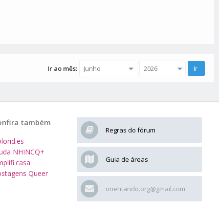
Ir ao mês:
onfira também
Regras do fórum
lorid.es
juda NHINCQ+
Guia de áreas
plifi.casa
stagens Queer
orientando.org@gmail.com