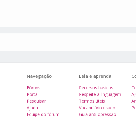
Navegação
Leia e aprenda!
C
Fóruns
Recursos básicos
Co
Portal
Respeite a linguagem
A
Pesquisar
Termos úteis
Am
Ajuda
Vocabulário usado
Po
Equipe do fórum
Guia anti-opressão