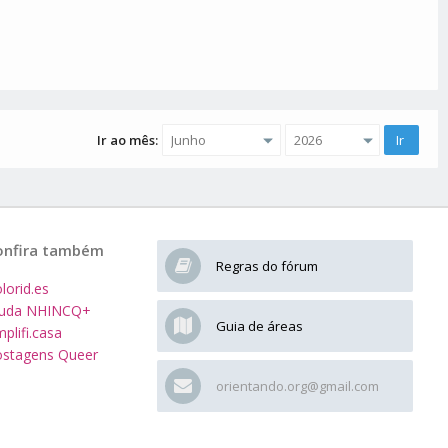
Ir ao mês:
onfira também
Regras do fórum
lorid.es
juda NHINCQ+
Guia de áreas
plifi.casa
stagens Queer
orientando.org@gmail.com