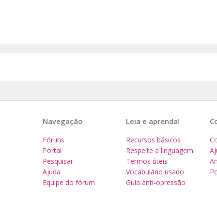
Navegação
Leia e aprenda!
C
Fóruns
Recursos básicos
Co
Portal
Respeite a linguagem
A
Pesquisar
Termos úteis
Am
Ajuda
Vocabulário usado
Po
Equipe do fórum
Guia anti-opressão