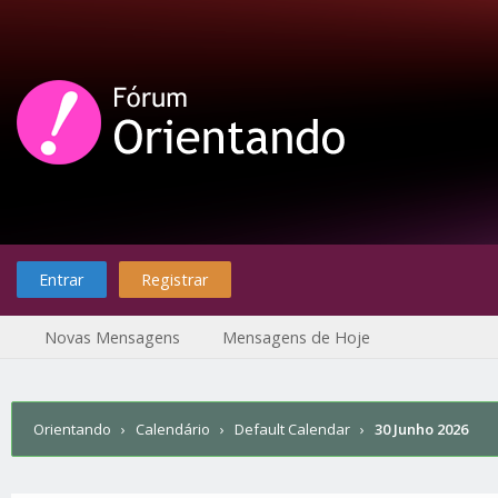
Entrar
Registrar
Novas Mensagens
Mensagens de Hoje
Orientando
›
Calendário
›
Default Calendar
›
30 Junho 2026