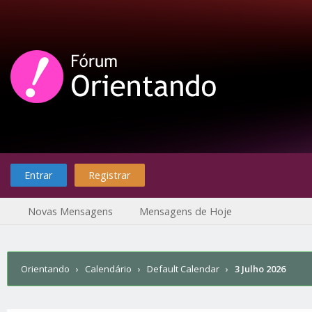
Entrar
Registrar
Novas Mensagens
Mensagens de Hoje
Orientando
›
Calendário
›
Default Calendar
›
3 Julho 2026