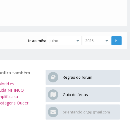
Ir ao mês:
onfira também
Regras do fórum
lorid.es
juda NHINCQ+
Guia de áreas
plifi.casa
stagens Queer
orientando.org@gmail.com