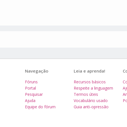
Navegação
Leia e aprenda!
C
Fóruns
Recursos básicos
Co
Portal
Respeite a linguagem
A
Pesquisar
Termos úteis
Am
Ajuda
Vocabulário usado
Po
Equipe do fórum
Guia anti-opressão