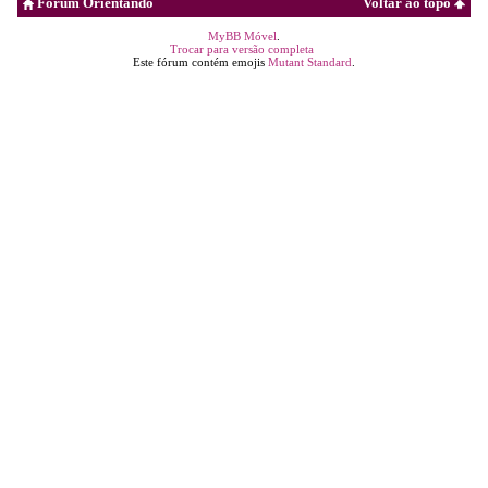
Fórum Orientando
Voltar ao topo
MyBB Móvel
.
Trocar para versão completa
Este fórum contém emojis
Mutant Standard
.