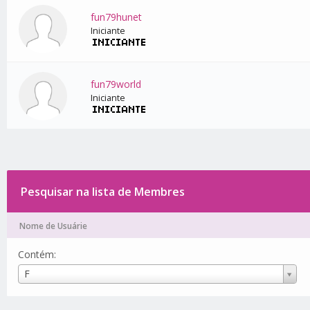
fun79hunet
Iniciante
fun79world
Iniciante
Pesquisar na lista de Membres
Nome de Usuárie
Contém:
Nome
F
de
Usuárie