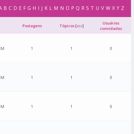
A
B
C
D
E
F
G
H
I
J
K
L
M
N
O
P
Q
R
S
T
U
V
W
X
Y
Z
Usuáries
Postagens
Tópicos
[
asc
]
convidades
PM
1
1
0
PM
1
1
0
PM
1
1
0