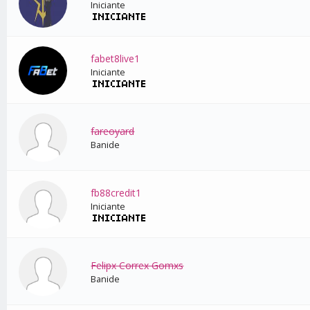
Iniciante
fabet8live1
Iniciante
fareoyard
Banide
fb88credit1
Iniciante
Felipx Correx Gomxs
Banide