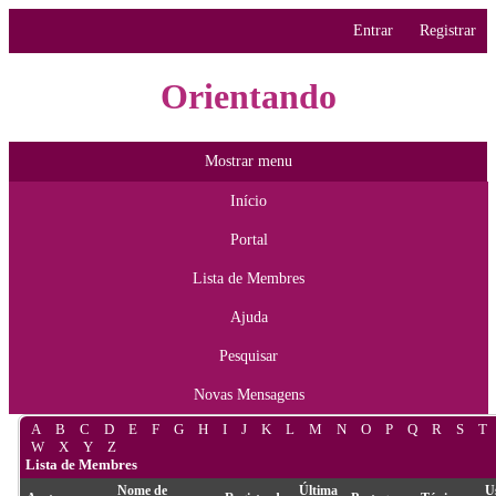
Entrar
Registrar
Orientando
Mostrar menu
Início
Portal
Lista de Membres
Ajuda
Pesquisar
Novas Mensagens
A
B
C
D
E
F
G
H
I
J
K
L
M
N
O
P
Q
R
S
T
W
X
Y
Z
Lista de Membres
Nome de
Última
U