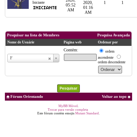
2020,
Iniciante
2020,
1
1
05:52
01:16
AM
AM
Pesquisar na lista de Membres
Pesquisa Avançada
Nome de Usuárie
Página web
Ordenar por
Contém:
ordem
Nome
ascendente
F
de
ordem descendente
Usuárie
Fórum Orientando
Voltar ao topo
MyBB Móvel
.
Trocar para versão completa
Este fórum contém emojis
Mutant Standard
.