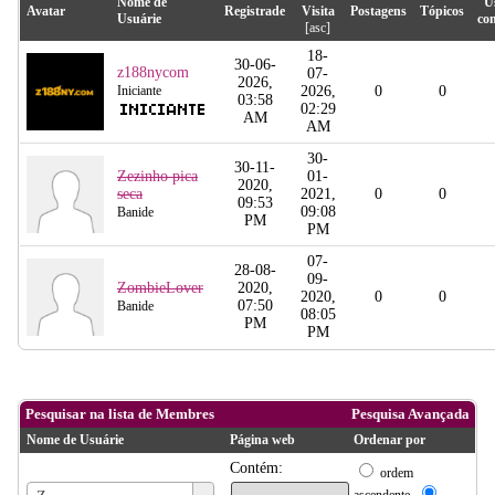
Nome de
U
Avatar
Registrade
Visita
Postagens
Tópicos
Usuárie
co
[
asc
]
18-
30-06-
z188nycom
07-
2026,
Iniciante
2026,
0
0
03:58
02:29
AM
AM
30-
30-11-
Zezinho pica
01-
2020,
seca
2021,
0
0
09:53
09:08
Banide
PM
PM
07-
28-08-
09-
ZombieLover
2020,
2020,
0
0
07:50
Banide
08:05
PM
PM
Pesquisar na lista de Membres
Pesquisa Avançada
Nome de Usuárie
Página web
Ordenar por
Contém:
ordem
Nome
ascendente