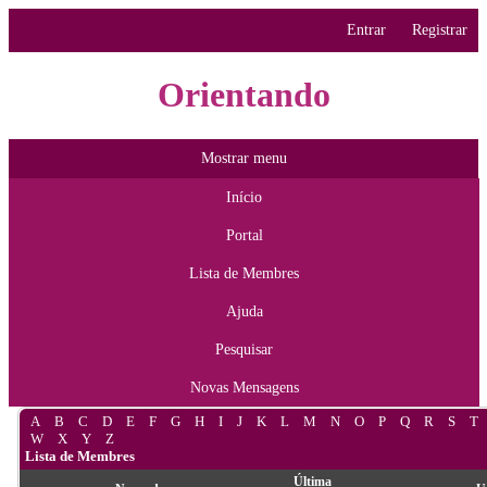
Entrar
Registrar
Orientando
Mostrar menu
Início
Portal
Lista de Membres
Ajuda
Pesquisar
Novas Mensagens
A
B
C
D
E
F
G
H
I
J
K
L
M
N
O
P
Q
R
S
T
W
X
Y
Z
Lista de Membres
Última