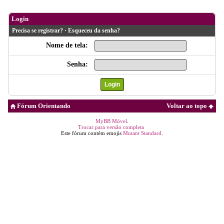
Login
Precisa se registrar?
·
Esqueceu da senha?
Nome de tela:
Senha:
Fórum Orientando
Voltar ao topo
MyBB Móvel
.
Trocar para versão completa
Este fórum contém emojis
Mutant Standard
.