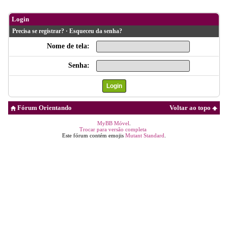
Login
Precisa se registrar?
·
Esqueceu da senha?
Nome de tela:
Senha:
Fórum Orientando
Voltar ao topo
MyBB Móvel
.
Trocar para versão completa
Este fórum contém emojis
Mutant Standard
.