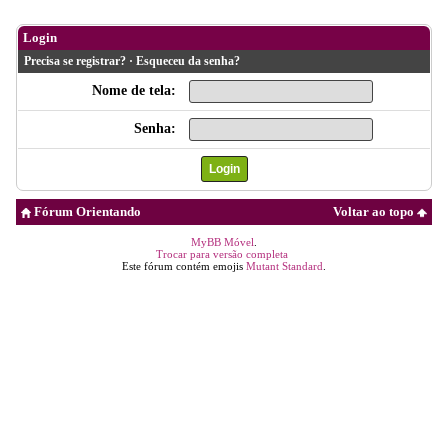
Login
Precisa se registrar?
·
Esqueceu da senha?
Nome de tela:
Senha:
Fórum Orientando
Voltar ao topo
MyBB Móvel
.
Trocar para versão completa
Este fórum contém emojis
Mutant Standard
.