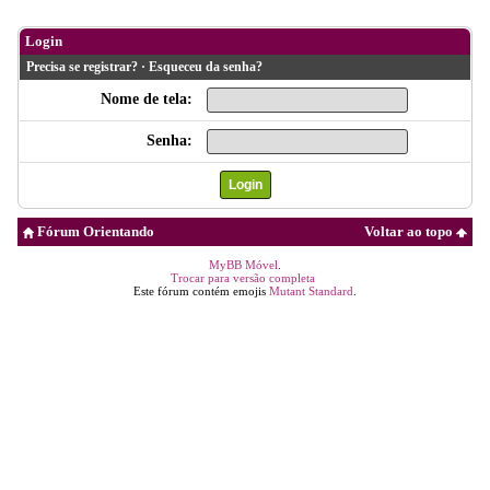
Login
Precisa se registrar?
·
Esqueceu da senha?
Nome de tela:
Senha:
Fórum Orientando
Voltar ao topo
MyBB Móvel
.
Trocar para versão completa
Este fórum contém emojis
Mutant Standard
.