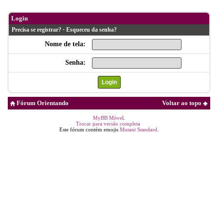
Login
Precisa se registrar?
·
Esqueceu da senha?
Nome de tela:
Senha:
Fórum Orientando
Voltar ao topo
MyBB Móvel
.
Trocar para versão completa
Este fórum contém emojis
Mutant Standard
.