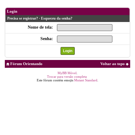
Login
Precisa se registrar?
·
Esqueceu da senha?
Nome de tela:
Senha:
Fórum Orientando
Voltar ao topo
MyBB Móvel
.
Trocar para versão completa
Este fórum contém emojis
Mutant Standard
.