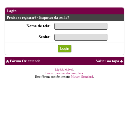
Login
Precisa se registrar?
·
Esqueceu da senha?
Nome de tela:
Senha:
Fórum Orientando
Voltar ao topo
MyBB Móvel
.
Trocar para versão completa
Este fórum contém emojis
Mutant Standard
.