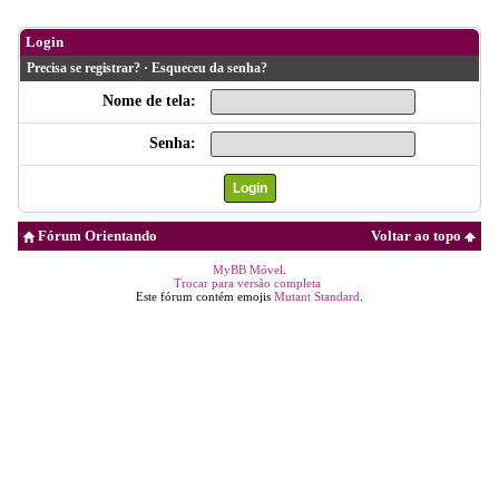
Login
Precisa se registrar?
·
Esqueceu da senha?
Nome de tela:
Senha:
Fórum Orientando
Voltar ao topo
MyBB Móvel
.
Trocar para versão completa
Este fórum contém emojis
Mutant Standard
.