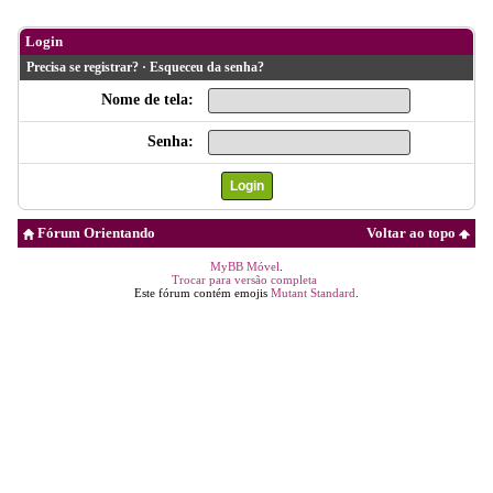
Login
Precisa se registrar?
·
Esqueceu da senha?
Nome de tela:
Senha:
Fórum Orientando
Voltar ao topo
MyBB Móvel
.
Trocar para versão completa
Este fórum contém emojis
Mutant Standard
.