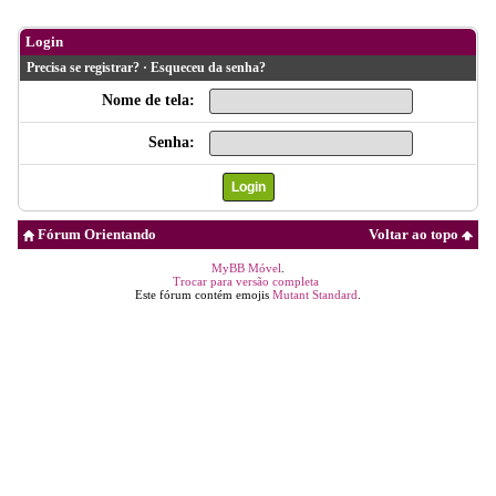
Login
Precisa se registrar?
·
Esqueceu da senha?
Nome de tela:
Senha:
Fórum Orientando
Voltar ao topo
MyBB Móvel
.
Trocar para versão completa
Este fórum contém emojis
Mutant Standard
.