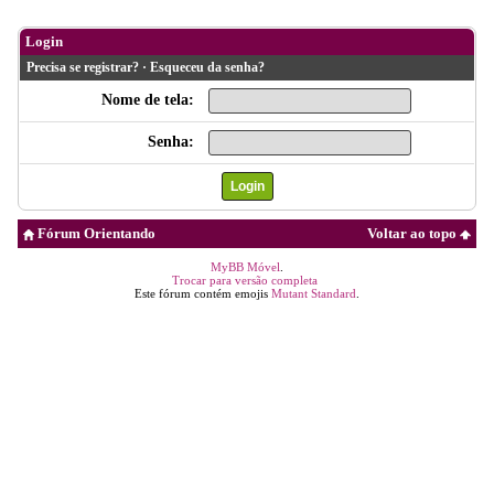
Login
Precisa se registrar?
·
Esqueceu da senha?
Nome de tela:
Senha:
Fórum Orientando
Voltar ao topo
MyBB Móvel
.
Trocar para versão completa
Este fórum contém emojis
Mutant Standard
.