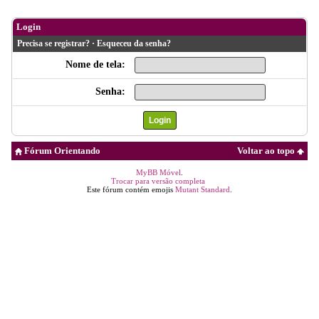
Login
Precisa se registrar?
·
Esqueceu da senha?
Nome de tela:
Senha:
Fórum Orientando
Voltar ao topo
MyBB Móvel
.
Trocar para versão completa
Este fórum contém emojis
Mutant Standard
.