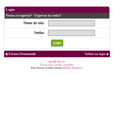
Login
Precisa se registrar?
·
Esqueceu da senha?
Nome de tela:
Senha:
Fórum Orientando
Voltar ao topo
MyBB Móvel
.
Trocar para versão completa
Este fórum contém emojis
Mutant Standard
.