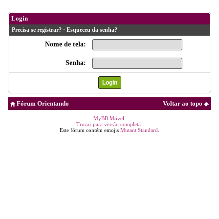
Login
Precisa se registrar?
·
Esqueceu da senha?
Nome de tela:
Senha:
Fórum Orientando
Voltar ao topo
MyBB Móvel
.
Trocar para versão completa
Este fórum contém emojis
Mutant Standard
.