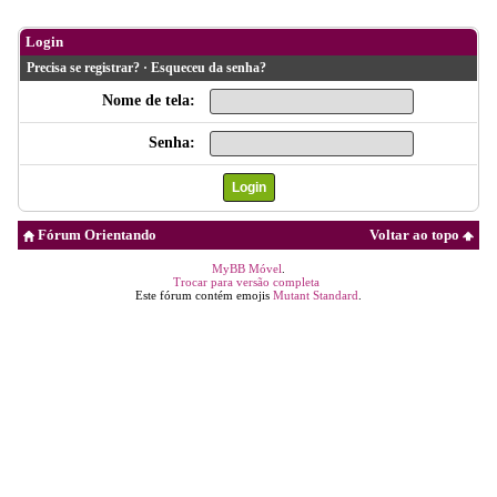
Login
Precisa se registrar?
·
Esqueceu da senha?
Nome de tela:
Senha:
Fórum Orientando
Voltar ao topo
MyBB Móvel
.
Trocar para versão completa
Este fórum contém emojis
Mutant Standard
.