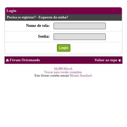
Login
Precisa se registrar?
·
Esqueceu da senha?
Nome de tela:
Senha:
Fórum Orientando
Voltar ao topo
MyBB Móvel
.
Trocar para versão completa
Este fórum contém emojis
Mutant Standard
.