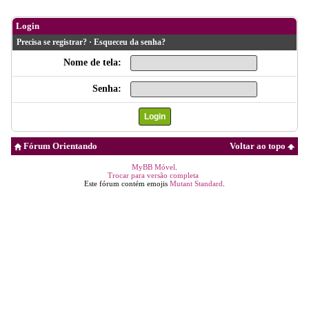
Login
Precisa se registrar?
·
Esqueceu da senha?
Nome de tela:
Senha:
Fórum Orientando
Voltar ao topo
MyBB Móvel
.
Trocar para versão completa
Este fórum contém emojis
Mutant Standard
.