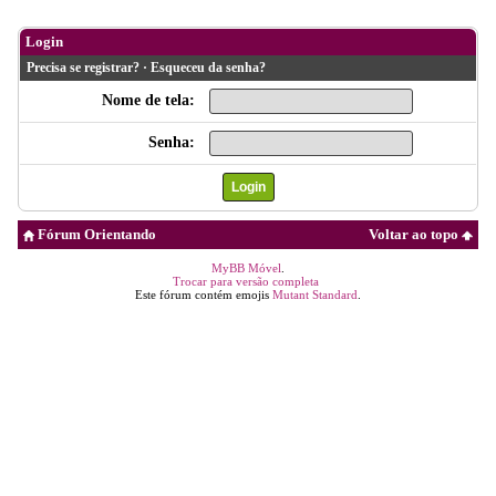
Login
Precisa se registrar?
·
Esqueceu da senha?
Nome de tela:
Senha:
Fórum Orientando
Voltar ao topo
MyBB Móvel
.
Trocar para versão completa
Este fórum contém emojis
Mutant Standard
.