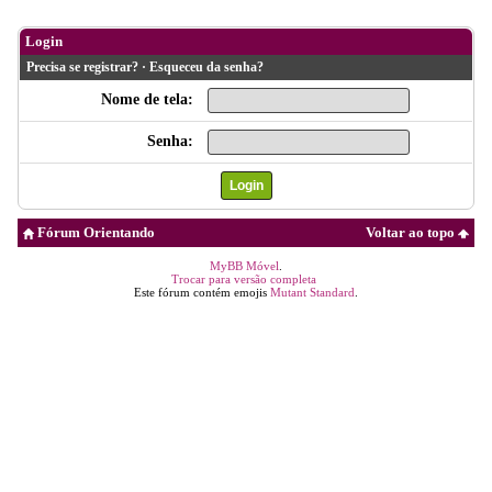
Login
Precisa se registrar?
·
Esqueceu da senha?
Nome de tela:
Senha:
Fórum Orientando
Voltar ao topo
MyBB Móvel
.
Trocar para versão completa
Este fórum contém emojis
Mutant Standard
.