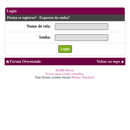
Login
Precisa se registrar?
·
Esqueceu da senha?
Nome de tela:
Senha:
Fórum Orientando
Voltar ao topo
MyBB Móvel
.
Trocar para versão completa
Este fórum contém emojis
Mutant Standard
.