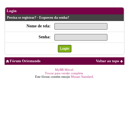
Login
Precisa se registrar?
·
Esqueceu da senha?
Nome de tela:
Senha:
Fórum Orientando
Voltar ao topo
MyBB Móvel
.
Trocar para versão completa
Este fórum contém emojis
Mutant Standard
.