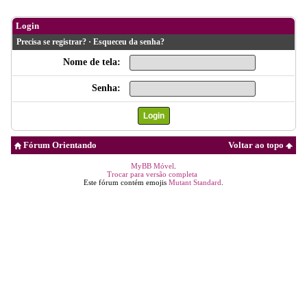
Login
Precisa se registrar?
·
Esqueceu da senha?
Nome de tela:
Senha:
Fórum Orientando
Voltar ao topo
MyBB Móvel
.
Trocar para versão completa
Este fórum contém emojis
Mutant Standard
.