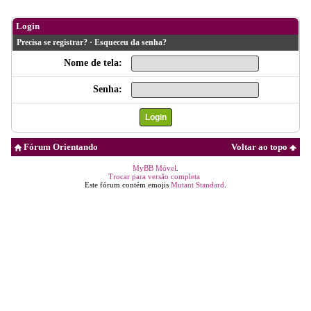
Login
Precisa se registrar?
·
Esqueceu da senha?
Nome de tela:
Senha:
Fórum Orientando
Voltar ao topo
MyBB Móvel
.
Trocar para versão completa
Este fórum contém emojis
Mutant Standard
.