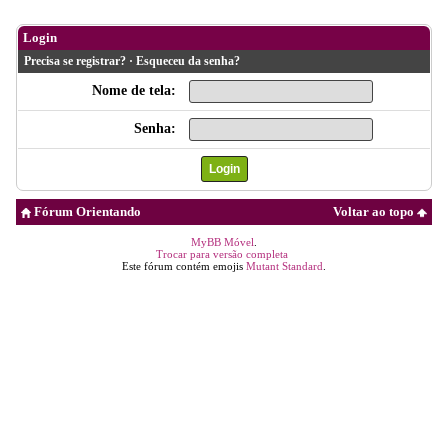
Login
Precisa se registrar?
·
Esqueceu da senha?
Nome de tela:
Senha:
Fórum Orientando
Voltar ao topo
MyBB Móvel
.
Trocar para versão completa
Este fórum contém emojis
Mutant Standard
.