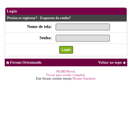
Login
Precisa se registrar?
·
Esqueceu da senha?
Nome de tela:
Senha:
Fórum Orientando
Voltar ao topo
MyBB Móvel
.
Trocar para versão completa
Este fórum contém emojis
Mutant Standard
.