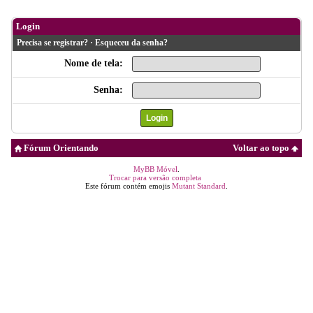
Login
Precisa se registrar?
·
Esqueceu da senha?
Nome de tela:
Senha:
Fórum Orientando
Voltar ao topo
MyBB Móvel
.
Trocar para versão completa
Este fórum contém emojis
Mutant Standard
.