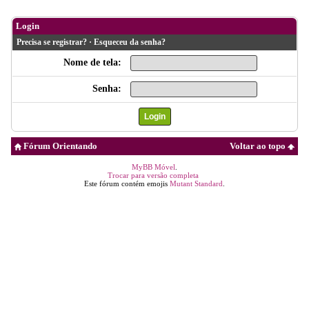
Login
Precisa se registrar?
·
Esqueceu da senha?
Nome de tela:
Senha:
Fórum Orientando
Voltar ao topo
MyBB Móvel
.
Trocar para versão completa
Este fórum contém emojis
Mutant Standard
.