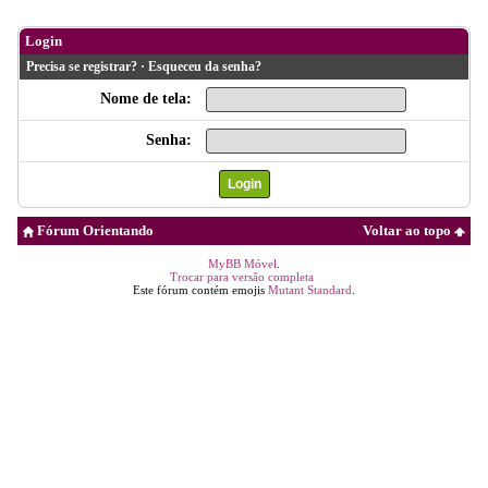
Login
Precisa se registrar?
·
Esqueceu da senha?
Nome de tela:
Senha:
Fórum Orientando
Voltar ao topo
MyBB Móvel
.
Trocar para versão completa
Este fórum contém emojis
Mutant Standard
.