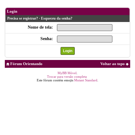
Login
Precisa se registrar?
·
Esqueceu da senha?
Nome de tela:
Senha:
Fórum Orientando
Voltar ao topo
MyBB Móvel
.
Trocar para versão completa
Este fórum contém emojis
Mutant Standard
.