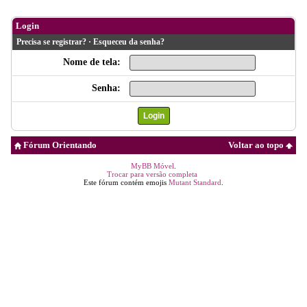
Login
Precisa se registrar?
·
Esqueceu da senha?
Nome de tela:
Senha:
Fórum Orientando
Voltar ao topo
MyBB Móvel
.
Trocar para versão completa
Este fórum contém emojis
Mutant Standard
.