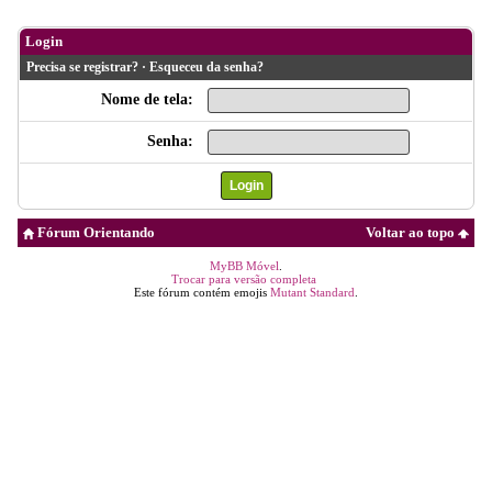
Login
Precisa se registrar?
·
Esqueceu da senha?
Nome de tela:
Senha:
Fórum Orientando
Voltar ao topo
MyBB Móvel
.
Trocar para versão completa
Este fórum contém emojis
Mutant Standard
.