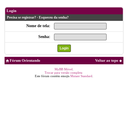
Login
Precisa se registrar?
·
Esqueceu da senha?
Nome de tela:
Senha:
Fórum Orientando
Voltar ao topo
MyBB Móvel
.
Trocar para versão completa
Este fórum contém emojis
Mutant Standard
.