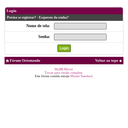
Login
Precisa se registrar?
·
Esqueceu da senha?
Nome de tela:
Senha:
Fórum Orientando
Voltar ao topo
MyBB Móvel
.
Trocar para versão completa
Este fórum contém emojis
Mutant Standard
.