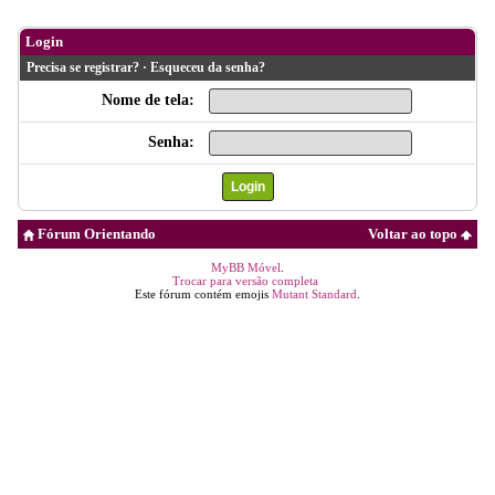
Login
Precisa se registrar?
·
Esqueceu da senha?
Nome de tela:
Senha:
Fórum Orientando
Voltar ao topo
MyBB Móvel
.
Trocar para versão completa
Este fórum contém emojis
Mutant Standard
.