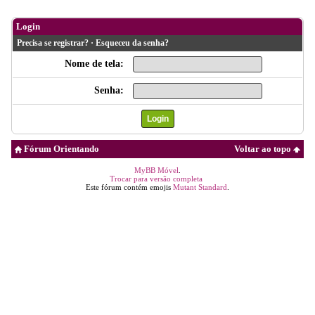
Login
Precisa se registrar?
·
Esqueceu da senha?
Nome de tela:
Senha:
Fórum Orientando
Voltar ao topo
MyBB Móvel
.
Trocar para versão completa
Este fórum contém emojis
Mutant Standard
.