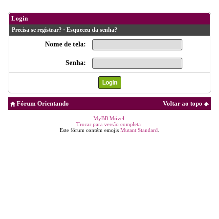
Login
Precisa se registrar?
·
Esqueceu da senha?
Nome de tela:
Senha:
Fórum Orientando
Voltar ao topo
MyBB Móvel
.
Trocar para versão completa
Este fórum contém emojis
Mutant Standard
.