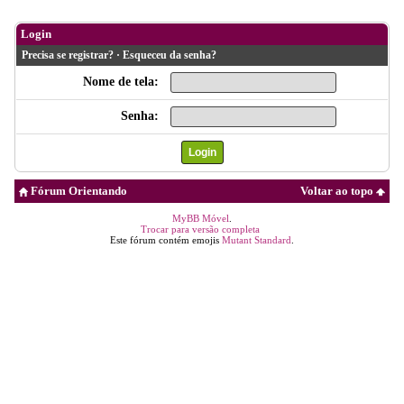
Login
Precisa se registrar?
·
Esqueceu da senha?
Nome de tela:
Senha:
Fórum Orientando
Voltar ao topo
MyBB Móvel
.
Trocar para versão completa
Este fórum contém emojis
Mutant Standard
.