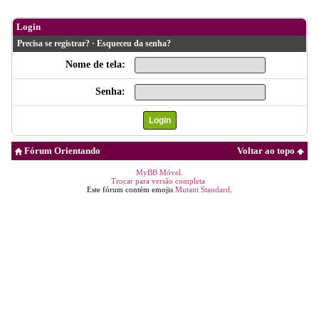
Login
Precisa se registrar?
·
Esqueceu da senha?
Nome de tela:
Senha:
Fórum Orientando
Voltar ao topo
MyBB Móvel
.
Trocar para versão completa
Este fórum contém emojis
Mutant Standard
.